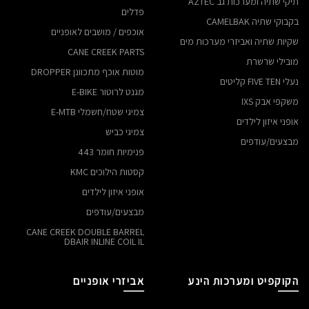
תיקי שתיה ומערכות גב AZTEC
פדלים
בקבוקי שתיה CAMELBAK
אוכפים / מושבים לאופניים
שקיות שתיה ואביזרי מערכות מים
CANE CREEK PARTS
מובילי שרשרת
מוטות אוכף מתכוונן DROPPER
נעלי FIVE TEN קליטים
מגנט לרוטור E-BIKE
משקפי אבק IXS
צמיגי שטח/חשמלי E-MTB
אופני איזון לילדים
צמיגי כביש
מבצעים/עודפים
פנימיות חומר 443
קסטות הילוכים KMC
אופני איזון לילדים
מבצעים/עודפים
CANE CREEK DOUBLE BARREL
DBAIR INLINE COIL IL
הקוקפיט ומערכות הינע
אביזרי אופניים