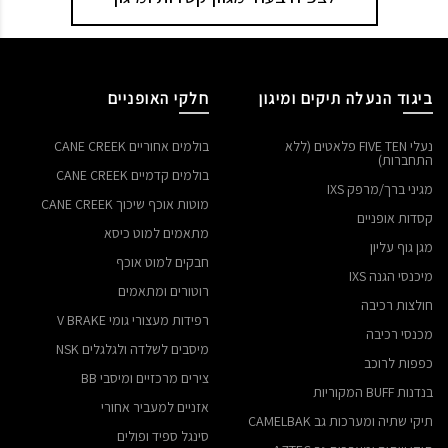
ביגוד הנעלה תיקים ומיגון
חלקי האופניים
נעלי FIVE TEN פלאטים (ללא
בולמים אחוריים CANE CREEK
התחברות)
בולמים קדמיים CANE CREEK
מגיני ברך/מרפק IXS
מוטות אוכף שיכוך CANE CREEK
קסדות אופניים
מתאמים למוט כיסא
מגן גוף עליון
חבקים למוט אוכף
מיכנסי הגנה IXS
רוטורים ומתאמים
חולצות רכיבה
רפידות מעצורי גומי V BRAKE
מכנסי רכיבה
מיסבים לשלדה ולגלגלים NSK
כפפות לרוכב
צירים מרכזיים ומיסבי BB
בנדנות BUFF המקוריות
אזניים למעביר אחורי
תיקי שתיה ומערכות גב CAMELBAK
סינגל ספיד ופולים