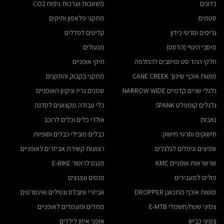
כדונים
משאבות וערכות ניפוח CO2
סטמים
מתקני פלאפון ותיקים
גריפים וסרטי כידון
קליטים לפדלים
מיסבי היגויי (הדסט)
מנעולים
חלקי ההד סט ומיסבים להחלפה
תיקי אופניים
מוטות אוכף שיכוך CANE CREEK
מתקני בקבוק והתקנים
גלגלי שניים קדמיים NARROW WIDE
שמנים גריז וניקיון האופניים
גלגלים קומפלט SPANK
כלי עבודה מקצועים לסדנה
נאבות
אולרי כלים וכלים לרוכב
חישוקים וסרטי חישוק
כבלים מובילי כבלים וסופיות
שפיצים וניפלים לגלגלים
רצועות קשירת אביזרים לאופניים
שרשראות אופניים KMC
מגנט לרוטור E-BIKE
פולים למעבירים
פנסים ונצנצים
מוטות אוכף מתכוונן DROPPER
אביזרי טיובלס ונטילים ואינסרטים
צמיגי שטח/חשמלי E-MTB
מתלים ומעמדים לאופניים
צמיגי כביש
אופני איזון לילדים