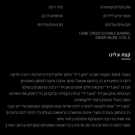
סט גלגלים קומפלט
ציוד ריצה
אופני איזון לילדים
מנשאים לרכב
מבצעים/עודפים
מבצעים/עודפים
CANE CREEK DOUBLE BARREL
DBAIR INLINE COIL IL
קצת עלינו
בשנת 2004 הוקמה חברת "פאן רייד" מתוך חלום ליצירת תרבות רכיבה חדשה.
לחברה ניסיון וידע רב בתחום שפועל מתוך אהבה וזיקה לתחום האופניים.
חברת "פאן רייד" מייבאת חלקי אופניים ואביזרי רכיבה מהטובים בעולם!
הנציגויות איתן עובדת "פאן רייד" נבחרו בקפידה ובדקדוק כדי לספק את השירות
הטוב היעיל והאמין ביותר ללקוחותינו.
"פאן רייד" שמה לעצמה למטרה לתת שירות אמין ומקצועי המבוסס על ידע טכני
רב בתחום, בעזרת מוצרי איכות מהשורה הראשונה בעולם כדי לתת לכם הרוכבים
את חווית הרכיבה המספקת והמהנה ביותר שיש.
מוצרי החברה פזורים בפריסה ארצית בכל חנויות האופניים המובילות ברחבי הארץ.