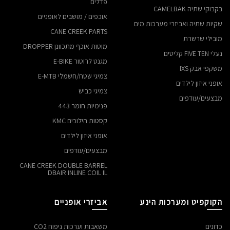
פדלים
בקבוקי שתיה CAMELBAK
אוכפים / מושבים לאופניים
שקיות שתיה ואביזרי מערכות מים
CANE CREEK PARTS
מובילי שרשרת
מוטות אוכף מתכוונן DROPPER
נעלי FIVE TEN קליטים
מגנט לרוטור E-BIKE
משקפי אבק IXS
צמיגי שטח/חשמלי E-MTB
אופני איזון לילדים
צמיגי כביש
מבצעים/עודפים
פנימיות חומר 443
קסטות הילוכים KMC
אופני איזון לילדים
מבצעים/עודפים
CANE CREEK DOUBLE BARREL
DBAIR INLINE COIL IL
הקוקפיט ומערכות הינע
אביזרי אופניים
כדונים
משאבות וערכות ניפוח CO2