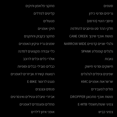
סטמים
מתקני פלאפון ותיקים
גריפים וסרטי כידון
קליטים לפדלים
מיסבי היגויי (הדסט)
מנעולים
חלקי ההד סט ומיסבים להחלפה
תיקי אופניים
מוטות אוכף שיכוך CANE CREEK
מתקני בקבוק והתקנים
גלגלי שניים קדמיים NARROW WIDE
שמנים גריז וניקיון האופניים
גלגלים קומפלט SPANK
כלי עבודה מקצועים לסדנה
נאבות
אולרי כלים וכלים לרוכב
חישוקים וסרטי חישוק
כבלים מובילי כבלים וסופיות
שפיצים וניפלים לגלגלים
רצועות קשירת אביזרים לאופניים
שרשראות אופניים KMC
מגנט לרוטור E-BIKE
פולים למעבירים
פנסים ונצנצים
מוטות אוכף מתכוונן DROPPER
אביזרי טיובלס ונטילים ואינסרטים
צמיגי שטח/חשמלי E-MTB
מתלים ומעמדים לאופניים
צמיגי כביש
אופני איזון לילדים