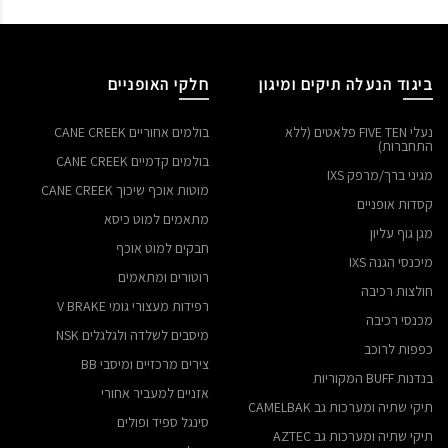
ביגוד הנעלה תיקים ומיגון
חלקי האופניים
נעלי FIVE TEN פלאטים (ללא
בולמים אחוריים CANE CREEK
התחברות)
בולמים קדמיים CANE CREEK
מגיני ברך/מרפק IXS
מוטות אוכף שיכוך CANE CREEK
קסדות אופניים
מתאמים למוט כיסא
מגן גוף עליון
חבקים למוט אוכף
מיכנסי הגנה IXS
רוטורים ומתאמים
חולצות רכיבה
רפידות מעצורי גומי V BRAKE
מכנסי רכיבה
מיסבים לשלדה ולגלגלים NSK
כפפות לרוכב
צירים מרכזיים ומיסבי BB
בנדנות BUFF המקוריות
אזניים למעביר אחורי
תיקי שתיה ומערכות גב CAMELBAK
סינגל ספיד ופולים
תיקי שתיה ומערכות גב AZTEC