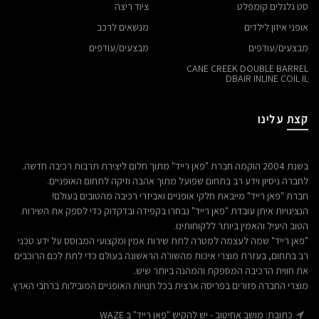
סט גלגלים קומפלט
ציוד ריצה
אופני איזון לילדים
מנשאים לרכב
מבצעים/עודפים
מבצעים/עודפים
CANE CREEK DOUBLE BARREL
DBAIR INLINE COIL IL
קצת עלינו
בשנת 2004 הוקמה חברת "פאן רייד" מתוך חלום ליצירת תרבות רכיבה חדשה.
לחברה ניסיון וידע רב בתחום שפועל מתוך אהבה וזיקה לתחום האופניים.
חברת "פאן רייד" מייבאת חלקי אופניים ואביזרי רכיבה מהטובים בעולם!
הנציגויות איתן עובדת "פאן רייד" נבחרו בקפידה ובדקדוק כדי לספק את השירות
הטוב היעיל והאמין ביותר ללקוחותינו.
"פאן רייד" שמה לעצמה למטרה לתת שירות אמין ומקצועי המבוסס על ידע טכני
רב בתחום, בעזרת מוצרי איכות מהשורה הראשונה בעולם כדי לתת לכם הרוכבים
את חווית הרכיבה המספקת והמהנה ביותר שיש.
מוצרי החברה פזורים בפריסה ארצית בכל חנויות האופניים המובילות ברחבי הארץ.
כתובת: מושב אחיטוב - יש להקיש "פאן רייד" ב WAZE