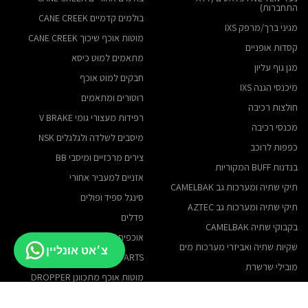
התחברות)
בולמים קדמיים CANE CREEK
מגיני ברך/מרפק IXS
מוטות אוכף שיכוך CANE CREEK
קסדות אופניים
מתאמים למוט כיסא
מגן גוף עליון
חבקים למוט אוכף
מיכנסי הגנה IXS
רוטורים ומתאמים
חולצות רכיבה
רפידות מעצורי גומי V BRAKE
מכנסי רכיבה
מיסבים לשלדה ולגלגלים NSK
כפפות לרוכב
צירים מרכזיים ומיסבי BB
בנדנות BUFF המקוריות
אזניים למעביר אחורי
תיקי שתיה ומערכות גב CAMELBAK
סינגל ספיד ופולים
תיקי שתיה ומערכות גב AZTEC
פדלים
בקבוקי שתיה CAMELBAK
אוכפים / מושבים לאופניים
שקיות שתיה ואביזרי מערכות מים
צ׳אט אונליין
CANE CREEK PARTS
מובילי שרשרת
מוטות אוכף מתכוונן DROPPER
נעלי FIVE TEN קליטים
מגנט לרוטור E-BIKE
משקפי אבק IXS