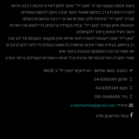
בשנת 2004 הוקמה חברת "פאן רייד" מתוך חלום ליצירת תרבות רכיבה חדשה.
לחברה ניסיון וידע רב בתחום שפועל מתוך אהבה וזיקה לתחום האופניים.
חברת "פאן רייד" מייבאת חלקי אופניים ואביזרי רכיבה מהטובים בעולם!
הנציגויות איתן עובדת "פאן רייד" נבחרו בקפידה ובדקדוק כדי לספק את השירות
הטוב היעיל והאמין ביותר ללקוחותינו.
"פאן רייד" שמה לעצמה למטרה לתת שירות אמין ומקצועי המבוסס על ידע טכני
רב בתחום, בעזרת מוצרי איכות מהשורה הראשונה בעולם כדי לתת לכם הרוכבים
את חווית הרכיבה המספקת והמהנה ביותר שיש.
מוצרי החברה פזורים בפריסה ארצית בכל חנויות האופניים המובילות ברחבי הארץ.
כתובת: מושב אחיטוב - יש להקיש "פאן רייד" ב WAZE
טלפון: 04-6359349
פקס: 04-6359349
נייד: 050-9446696
אימייל:
orderfunride@gmail.com
עמוד הפייסבוק שלנו