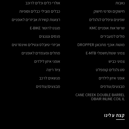
נאבות
אולרי כלים וכלים לרוכב
חישוקים וסרטי חישוק
כבלים מובילי כבלים וסופיות
שפיצים וניפלים לגלגלים
רצועות קשירת אביזרים לאופניים
שרשראות אופניים KMC
מגנט לרוטור E-BIKE
פולים למעבירים
פנסים ונצנצים
מוטות אוכף מתכוונן DROPPER
אביזרי טיובלס ונטילים ואינסרטים
צמיגי שטח/חשמלי E-MTB
מתלים ומעמדים לאופניים
צמיגי כביש
אופני איזון לילדים
סט גלגלים קומפלט
ציוד ריצה
אופני איזון לילדים
מנשאים לרכב
מבצעים/עודפים
מבצעים/עודפים
CANE CREEK DOUBLE BARREL
DBAIR INLINE COIL IL
קצת עלינו