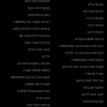
מתאמים למוט כיסא
מגן גוף עליון
חבקים למוט אוכף
מיכנסי הגנה IXS
רוטורים ומתאמים
חולצות רכיבה
רפידות מעצורי גומי V BRAKE
מכנסי רכיבה
מיסבים לשלדה ולגלגלים NSK
כפפות לרוכב
צירים מרכזיים ומיסבי BB
בנדנות BUFF המקוריות
אזניים למעביר אחורי
תיקי שתיה ומערכות גב CAMELBAK
סינגל ספיד ופולים
תיקי שתיה ומערכות גב AZTEC
פדלים
בקבוקי שתיה CAMELBAK
אוכפים / מושבים לאופניים
שקיות שתיה ואביזרי מערכות מים
CANE CREEK PARTS
מובילי שרשרת
מוטות אוכף מתכוונן DROPPER
נעלי FIVE TEN קליטים
מגנט לרוטור E-BIKE
משקפי אבק IXS
צמיגי שטח/חשמלי E-MTB
אופני איזון לילדים
צמיגי כביש
מבצעים/עודפים
פנימיות חומר 443