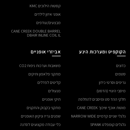
קסטות הילוכים KMC
אופני איזון לילדים
מבצעים/עודפים
CANE CREEK DOUBLE BARREL
DBAIR INLINE COIL IL
הקוקפיט ומערכות הינע
אביזרי אופניים
כדונים
משאבות וערכות ניפוח CO2
סטמים
מתקני פלאפון ותיקים
גריפים וסרטי כידון
קליטים לפדלים
מיסבי היגויי (הדסט)
מנעולים
חלקי ההד סט ומיסבים להחלפה
תיקי אופניים
מוטות אוכף שיכוך CANE CREEK
מתקני בקבוק והתקנים
גלגלי שניים קדמיים NARROW WIDE
שמנים גריז וניקיון האופניים
גלגלים קומפלט SPANK
כלי עבודה מקצועים לסדנה