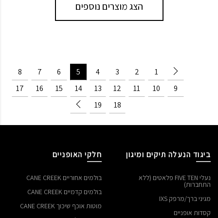
הצג מוצרים נוספים
8
7
6
5
4
3
2
1
17
16
15
14
13
12
11
10
9
19
18
ביגוד הנעלה תיקים ומיגון
חלקי האופניים
נעלי FIVE TEN פלאטים (ללא
בולמים אחוריים CANE CREEK
התחברות)
בולמים קדמיים CANE CREEK
מגיני ברך/מרפק IXS
מוטות אוכף שיכוך CANE CREEK
קסדות אופניים